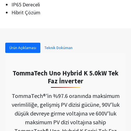
IP65 Dereceli
Hibrit Çözüm
Ürün Açıklaması
Teknik Doküman
TommaTech Uno Hybrid K 5.0kW Tek
Faz İnverter
TommaTech®'in %97.6 oranında maksimum
verimliliğe, gelişmiş PV dizisi gücüne, 90V'luk
düşük devreye girme voltajına ve 600V'luk
maksimum PV dizi voltajına sahip
TommaTech® Uno-Hybrid K Serisi Tek Faz