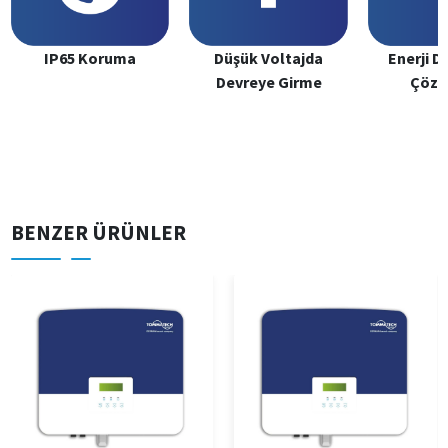
IP65 Koruma
Düşük Voltajda
Enerji 
Devreye Girme
Çözü
BENZER ÜRÜNLER