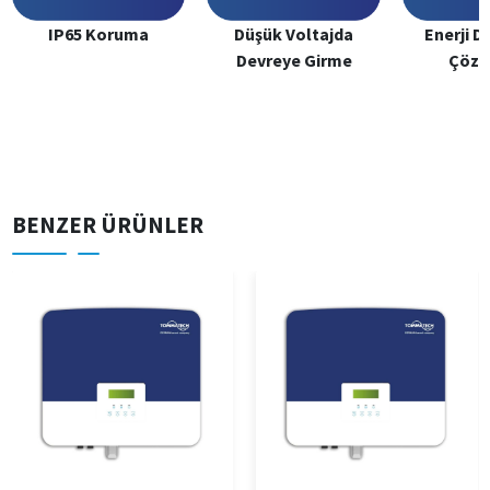
IP65 Koruma
Düşük Voltajda
Enerji 
Devreye Girme
Çözü
BENZER ÜRÜNLER