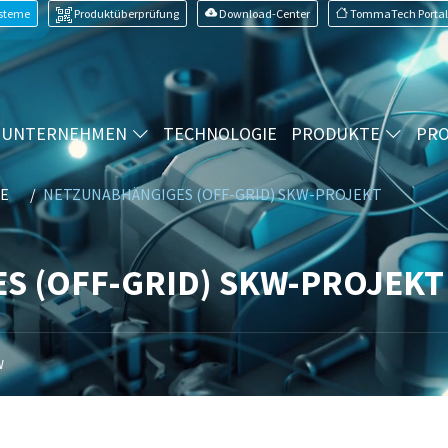
ysteme
Produktüberprüfung
Download-Center
TommaTech Portal
UNTERNEHMEN
TECHNOLOGIE
PRODUKTE
PRO
E
NETZUNABHÄNGIGES (OFF-GRID) SKW-PROJEKT
S (OFF-GRID) SKW-PROJEKT
W