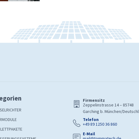
egorien
Firmensitz
Zeppelinstrasse 14 – 85748
SELRICHTER
Garching b. München/Deutsch
RMODULE
Telefon
+49 89 1250 36 860
LETTPAKETE
E-Mail
mail@tommatech.de
SSERUNGSSYSTEME