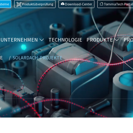
ysteme
Produktüberprüfung
Download-Center
TommaTech Portal
UNTERNEHMEN
TECHNOLOGIE
PRODUKTE
PRO
E
SOLARDACH-PROJEKTE
W