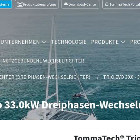
ysteme
Produktüberprüfung
Download-Center
TommaTech Portal
UNTERNEHMEN
TECHNOLOGIE
PRODUKTE
PRO
NETZGEBUNDENE WECHSELRICHTER
CHTER (DREIPHASEN-WECHSELRICHTER)
TRIO EVO 30.0 
 33.0kW Dreiphasen-Wechselr
TommaTech® Trio