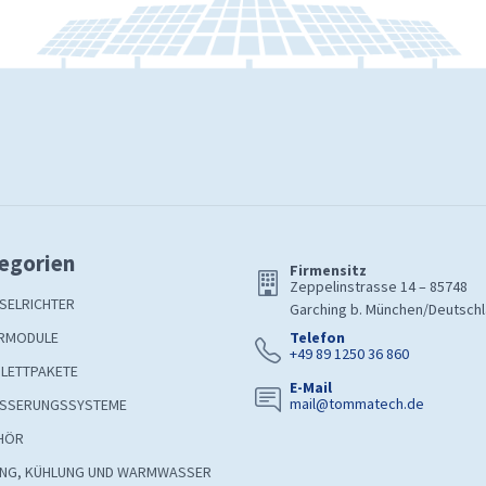
egorien
Firmensitz
Zeppelinstrasse 14 – 85748
SELRICHTER
Garching b. München/Deutsch
RMODULE
Telefon
+49 89 1250 36 860
LETTPAKETE
E-Mail
mail@tommatech.de
SSERUNGSSYSTEME
HÖR
UNG, KÜHLUNG UND WARMWASSER