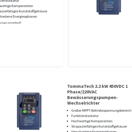
ionstastatur
wertige Komponenten
azierfähiges Kunststoffgehäuse
hiedene Energieoptionen
Europa ausverkauft!
TommaTech 2.2 kW 450VDC 1
Phase/220VAC
Bewässerungspumpen-
Wechselrichter
Großer MPPT-Betriebsspannungsbereich
Funktionstastatur
Hochwertige Komponenten
Strapazierfähiges Kunststoffgehäuse
Verschiedene Energieoptionen