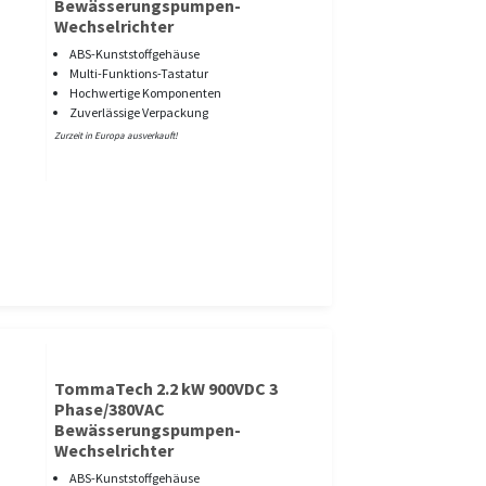
Bewässerungspumpen-
Wechselrichter
ABS-Kunststoffgehäuse
Multi-Funktions-Tastatur
Hochwertige Komponenten
Zuverlässige Verpackung
Zurzeit in Europa ausverkauft!
TommaTech 2.2 kW 900VDC 3
Phase/380VAC
Bewässerungspumpen-
Wechselrichter
ABS-Kunststoffgehäuse