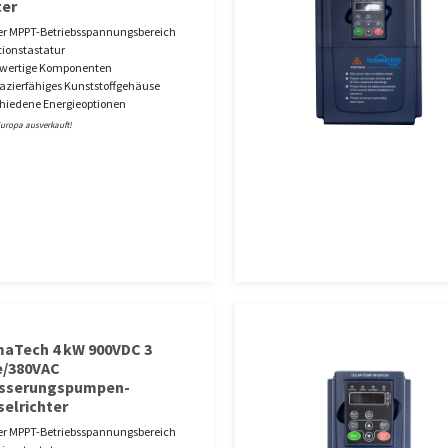
ter
r MPPT-Betriebsspannungsbereich
ionstastatur
wertige Komponenten
azierfähiges Kunststoffgehäuse
hiedene Energieoptionen
Europa ausverkauft!
Tech 4 kW 900VDC 3
/380VAC
sserungspumpen-
elrichter
r MPPT-Betriebsspannungsbereich