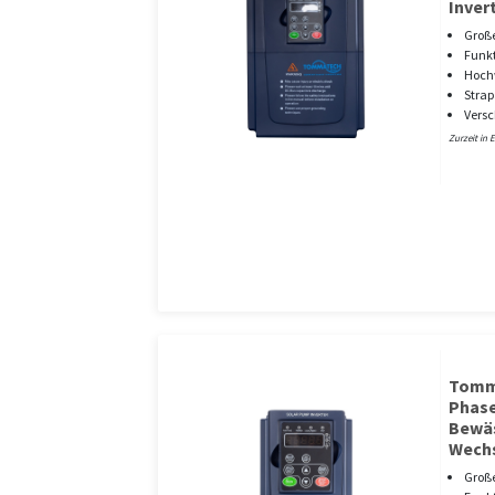
Inver
Große
Funkt
Hoch
Strap
Versc
Zurzeit in 
Tomma
Phase
Bewä
Wechs
Große