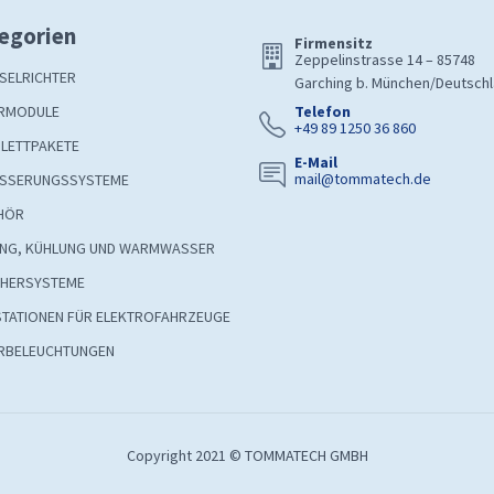
egorien
Firmensitz
Zeppelinstrasse 14 – 85748
SELRICHTER
Garching b. München/Deutsch
RMODULE
Telefon
+49 89 1250 36 860
LETTPAKETE
E-Mail
mail@tommatech.de
SSERUNGSSYSTEME
HÖR
UNG, KÜHLUNG UND WARMWASSER
CHERSYSTEME
STATIONEN FÜR ELEKTROFAHRZEUGE
RBELEUCHTUNGEN
Copyright 2021 © TOMMATECH GMBH