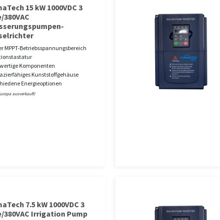
Tech 15 kW 1000VDC 3
/380VAC
sserungspumpen-
elrichter
r MPPT-Betriebsspannungsbereich
ionstastatur
wertige Komponenten
azierfähiges Kunststoffgehäuse
hiedene Energieoptionen
Europa ausverkauft!
Tech 7.5 kW 1000VDC 3
/380VAC Irrigation Pump