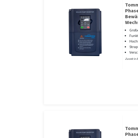
Tomma
Phase
Bewä
Wechs
Große
Funkt
Hoch
Strap
Versc
Zurzeit in 
Tomma
Phase