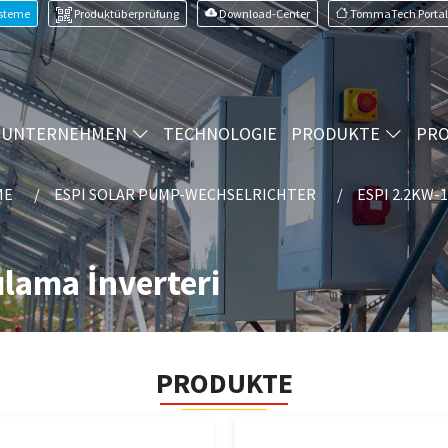
ysteme
Produktüberprüfung
Download-Center
TommaTech Portal
UNTERNEHMEN
TECHNOLOGIE
PRODUKTE
PRO
ME
ESPI SOLAR PUMP-WECHSELRICHTER
ESPI 2.2KW-
lama İnverteri
PRODUKTE