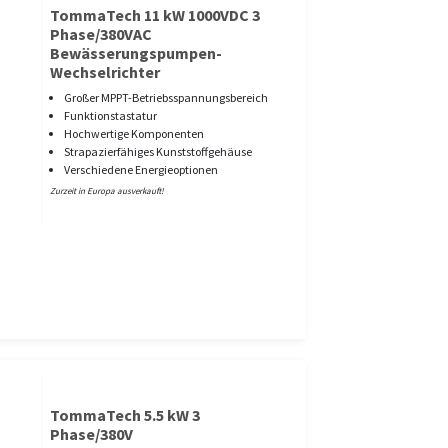
TommaTech 11 kW 1000VDC 3
Phase/380VAC
Bewässerungspumpen-
Wechselrichter
Großer MPPT-Betriebsspannungsbereich
Funktionstastatur
Hochwertige Komponenten
Strapazierfähiges Kunststoffgehäuse
Verschiedene Energieoptionen
Zurzeit in Europa ausverkauft!
TommaTech 5.5 kW 3
Phase/380V