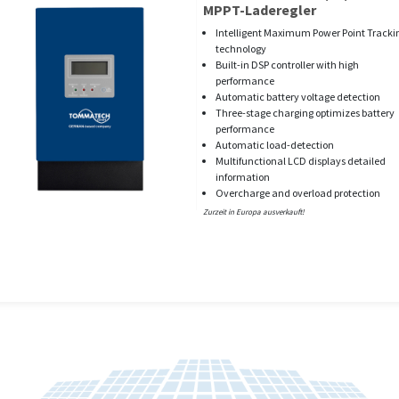
MPPT-Laderegler
Intelligent Maximum Power Point Tracki
technology
Built-in DSP controller with high
performance
Automatic battery voltage detection
Three-stage charging optimizes battery
performance
Automatic load-detection
Multifunctional LCD displays detailed
information
Overcharge and overload protection
Zurzeit in Europa ausverkauft!