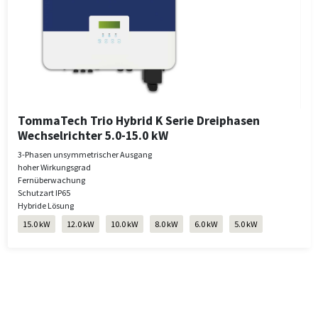
TommaTech Trio Hybrid K Serie Dreiphasen
Wechselrichter 5.0-15.0 kW
3-Phasen unsymmetrischer Ausgang
hoher Wirkungsgrad
Fernüberwachung
Schutzart IP65
Hybride Lösung
15.0 kW
12.0 kW
10.0 kW
8.0 kW
6.0 kW
5.0 kW