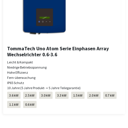
TommaTech Uno Atom Serie Einphasen Array
Wechselrichter 0.6-3.6
Leicht & Kompakt
Niedrige Betriebsspannung
Hohe Effizienz
Fern-überwachung
IP65 Schutz
10 Jahre (5 Jahre Produkt- + 5 Jahre Teilegarantie)
3.6 kW
2.5 kW
3.0 kW
3.3 kW
1.5 kW
2.0 kW
0.7 kW
1.1 kW
0.6 kW