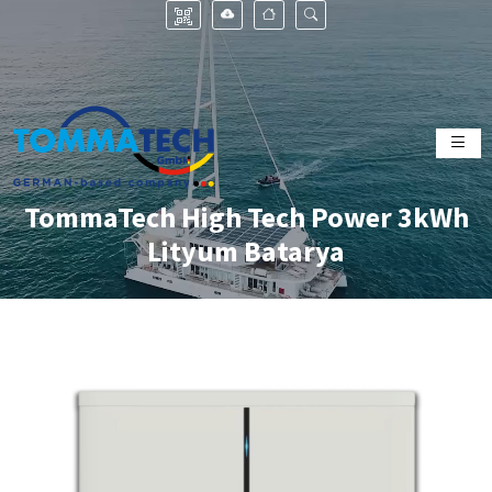
TommaTech High Tech Power 3kWh
Lityum Batarya