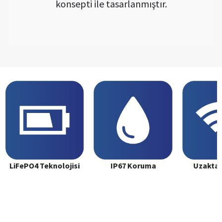
konsepti ile tasarlanmıştır.
LiFePO4 Teknolojisi
IP67 Koruma
Uzaktan