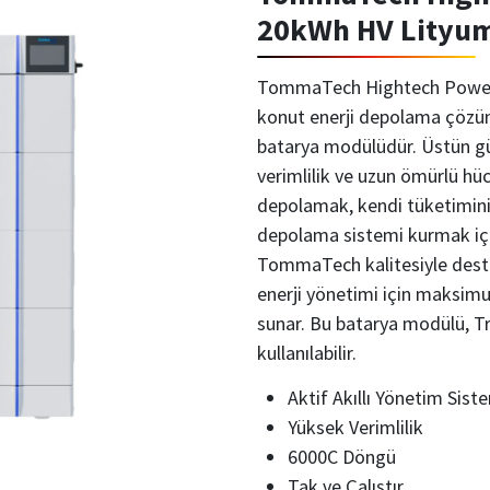
20kWh HV Lityum
TommaTech Hightech Power S
konut enerji depolama çözümle
batarya modülüdür. Üstün gü
verimlilik ve uzun ömürlü hücr
depolamak, kendi tüketimini 
depolama sistemi kurmak içi
TommaTech kalitesiyle deste
enerji yönetimi için maksimu
sunar. Bu batarya modülü, Tri
kullanılabilir.
Aktif Akıllı Yönetim Sist
Yüksek Verimlilik
6000C Döngü
Tak ve Çalıştır