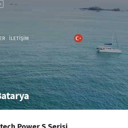
n
ER
İLETİŞİM
atarya
ech Power S Serisi