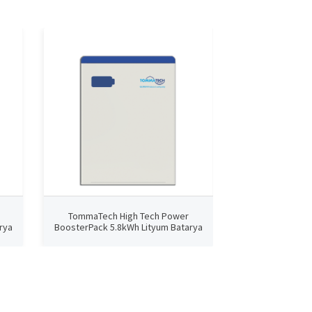
TommaTech High Tech Power
TommaTech 3kW
rya
BoosterPack 5.8kWh Lityum Batarya
Akses