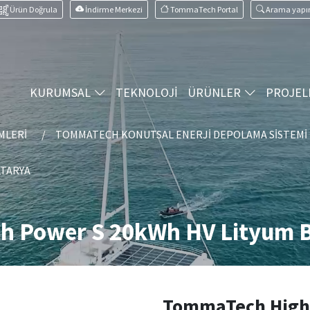
Ürün Doğrula
İndirme Merkezi
TommaTech Portal
Arama yapı
KURUMSAL
TEKNOLOJİ
ÜRÜNLER
PROJEL
MLERI
TOMMATECH KONUTSAL ENERJI DEPOLAMA SISTEMI
ATARYA
h Power S 20kWh HV Lityum B
TommaTech Hight