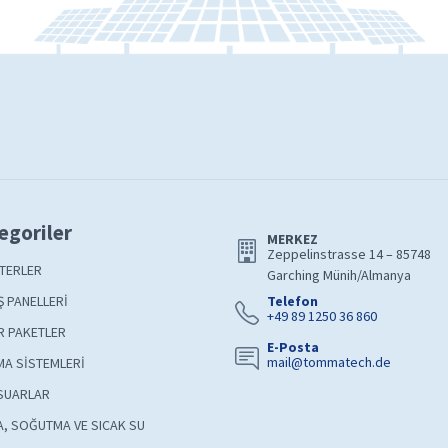
egoriler
MERKEZ
Zeppelinstrasse 14 – 85748
TERLER
Garching Münih/Almanya
 PANELLERİ
Telefon
+49 89 1250 36 860
R PAKETLER
E-Posta
mail@tommatech.de
A SİSTEMLERİ
SUARLAR
A, SOĞUTMA VE SICAK SU