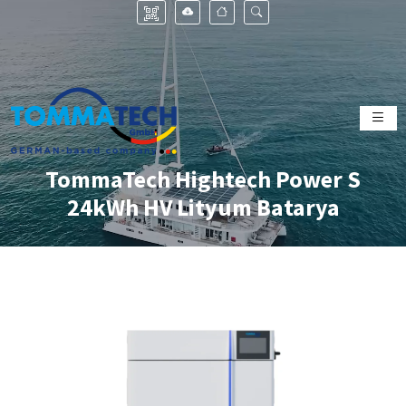
TommaTech Hightech Power S
24kWh HV Lityum Batarya