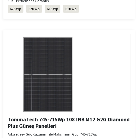
30 Yıl Performans Garantisi
625 Wp
620 Wp
615 Wp
610 Wp
TommaTech 745-715Wp 108TNB M12 G2G Diamond
Plus Güneş Panelleri
Arka Yüzey Güç Kazanımı ile Maksimum Güç: 745-715Wp