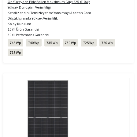
Ön Yüzeyden Elde Edilen Maksimum Güç: 625-610Wp
Yüksek Dönüşüm Verimliliği
Kendi Kendini Temizleyen ve Yansımayı Azaltan Cam
Düşük Işınımla Yüksek Verimlilik
Kolay Kurulum
15 Yıl Ürün Garantisi
30 Yıl Performans Garantisi
745 Wp
740 Wp
735 Wp
730 Wp
725 Wp
720 Wp
715 Wp