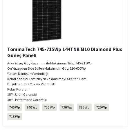
TommaTech 745-715Wp 144TNB M10 Diamond Plus
Güneş Paneli
Arka Yüzey Güç Kazanımı ile Maksimum Güç: 745-715Wp
Ön Yüzeyden Elde Edilen Maksimum Güç: 620-600Wp
Yüksek Dönüşüm Verimliliği
Kendi Kendini Temizleyen ve Yansımayı Azaltan Cam
Düşük Işınımla Yüksek Verimlilik
Kolay Kurulum
15 Yıl Ürün Garantisi
30 Yıl Performans Garantisi
745 Wp
740 Wp
735 Wp
730 Wp
725 Wp
720 Wp
715 Wp