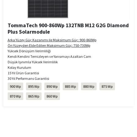
TommaTech 900-860Wp 132TNB M12 G2G Diamond
Plus Solarmodule
Arka Yüzey Güç Kazanımı ile Maksimum Güç: 900-860Wp
Ön Yüzeyden Elde Edilen Maksimum Güç: 750-730Wp
Yüksek Dönüşüm Verimliliği
Kendi Kendini Temizleyen ve Yansımayı Azaltan Cam
Düşük Işınımla Yüksek Verimlilik
Kolay Kurulum
15 Yıl Ürün Garantisi
30 Yıl Performans Garantisi
900 Wp
895 Wp
890 Wp
885 Wp
880 Wp
875 Wp
870 Wp
865 Wp
860 Wp