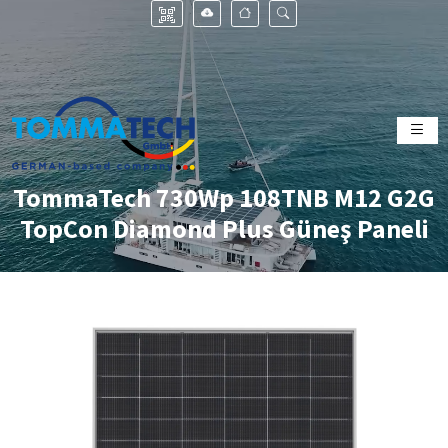
TommaTech 730Wp 108TNB M12 G2G
TopCon Diamond Plus Güneş Paneli