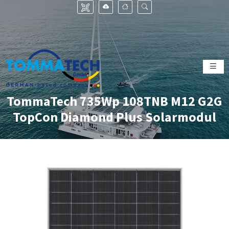
TommaTech 735Wp 108TNB M12 G2G
TopCon Diamond Plus Solarmodul