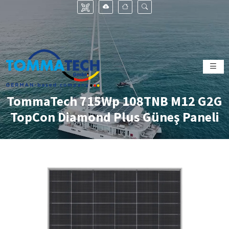
TommaTech 715Wp 108TNB M12 G2G
TopCon Diamond Plus Güneş Paneli