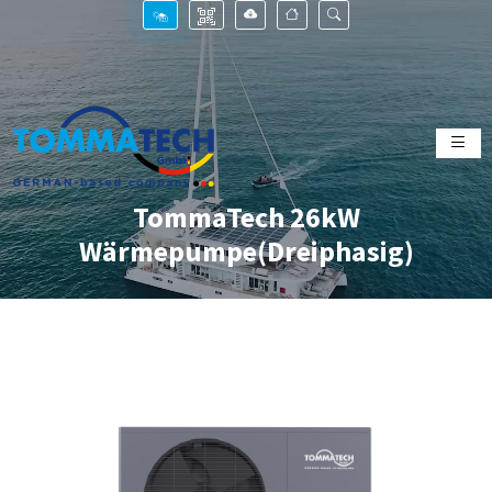
TommaTech 26kW
Wärmepumpe(Dreiphasig)