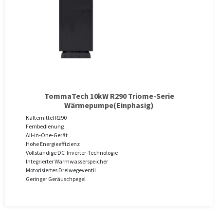
TommaTech 10kW R290 Triome-Serie
Wärmepumpe(Einphasig)
Kältemittel R290
Fernbedienung
All-in-One-Gerät
Hohe Energieeffizienz
Vollständige DC-Inverter-Technologie
Integrierter Warmwasserspeicher
Motorisiertes Dreiwegeventil
Geringer Geräuschpegel