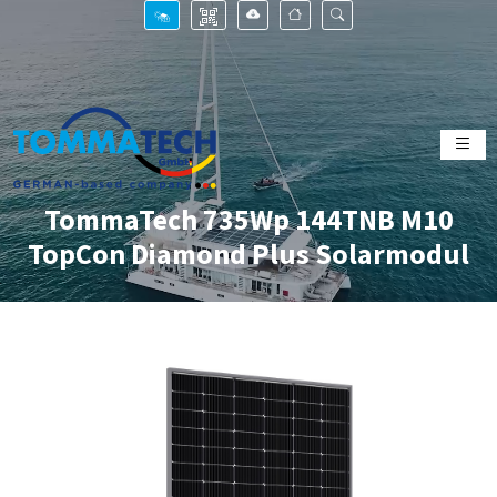
TommaTech 735Wp 144TNB M10
TopCon Diamond Plus Solarmodul