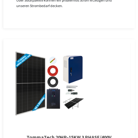
Über Solarpakete können wir problemlos Strom erzeugen und
unseren Strombedarf decken.
TommaTech 20HP-15KW 3 PHASE/400V