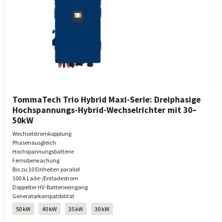
TommaTech Trio Hybrid Maxi-Serie: Dreiphasige
Hochspannungs-Hybrid-Wechselrichter mit 30–
50kW
Wechselstromkopplung
Phasenausgleich
Hochspannungsbatterie
Fernüberwachung
Bis zu 10 Einheiten parallel
100 A Lade-/Entladestrom
Doppelter HV-Batterieeingang
Generatorkompatibilität
50 kW
40 kW
35 kW
30 kW