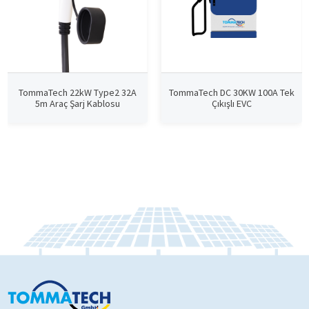
TommaTech 22kW Type2 32A
TommaTech DC 30KW 100A Tek
5m Araç Şarj Kablosu
Çıkışlı EVC