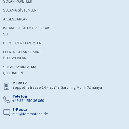
SOLAR PAKETLER
SULAMA SİSTEMLERİ
AKSESUARLAR
ISITMA, SOĞUTMA VE SICAK
SU
DEPOLAMA ÇÖZÜMLERİ
ELEKTRİKLİ ARAÇ ŞARJ
İSTASYONLARI
SOLAR AYDINLATMA
ÇÖZÜMLERİ
MERKEZ
Zeppelinstrasse 14 – 85748 Garching Münih/Almanya
Telefon
+49 89 1250 36 860
E-Posta
mail@tommatech.de