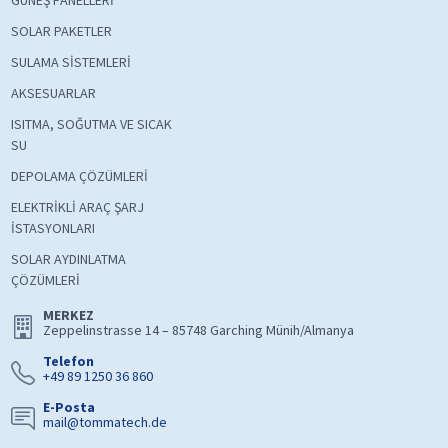
GÜNEŞ PANELLERİ
SOLAR PAKETLER
SULAMA SİSTEMLERİ
AKSESUARLAR
ISITMA, SOĞUTMA VE SICAK
SU
DEPOLAMA ÇÖZÜMLERİ
ELEKTRİKLİ ARAÇ ŞARJ
İSTASYONLARI
SOLAR AYDINLATMA
ÇÖZÜMLERİ
MERKEZ
Zeppelinstrasse 14 – 85748 Garching Münih/Almanya
Telefon
+49 89 1250 36 860
E-Posta
mail@tommatech.de