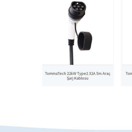
TommaTech 22kW Type2 32A 5m Araç
Tom
Şarj Kablosu