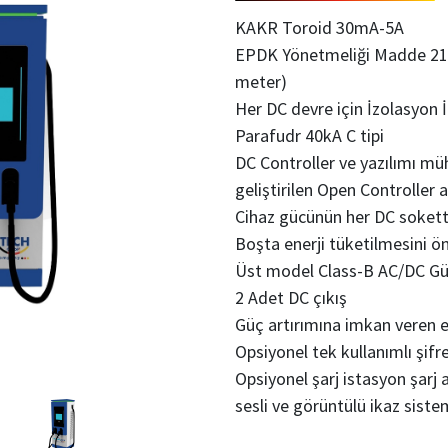
KAKR Toroid 30mA-5A
EPDK Yönetmeliği Madde 21/
meter)
Her DC devre için İzolasyon 
Parafudr 40kA C tipi
DC Controller ve yazılımı mü
geliştirilen Open Controller a
Cihaz gücünün her DC sokette
Boşta enerji tüketilmesini 
Üst model Class-B AC/DC G
2 Adet DC çıkış
Güç artırımına imkan veren 
Opsiyonel tek kullanımlı şifre 
Opsiyonel şarj istasyon şarj a
sesli ve görüntülü ikaz siste