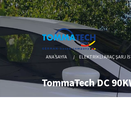
ANA SAYFA
ELEKTRIKLI ARAÇ ŞARJ İ
TommaTech DC 90KW 