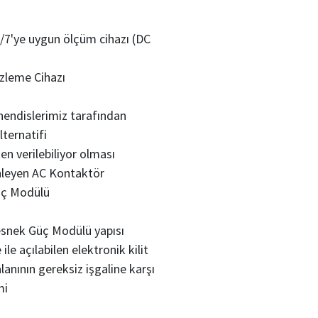
7'ye uygun ölçüm cihazı (DC
İzleme Cihazı
hendislerimiz tarafından
lternatifi
n verilebiliyor olması
önleyen AC Kontaktör
üç Modülü
esnek Güç Modülü yapısı
ile açılabilen elektronik kilit
lanının gereksiz işgaline karşı
mi