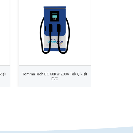
ışlı
TommaTech DC 60KW 200A Tek Çıkışlı
TommaTech DC 60K
EVC