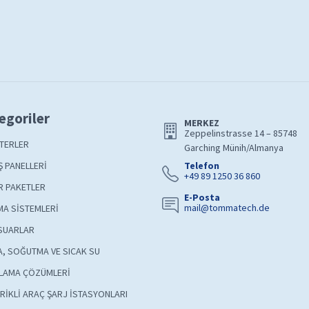
egoriler
MERKEZ
Zeppelinstrasse 14 – 85748
TERLER
Garching Münih/Almanya
 PANELLERİ
Telefon
+49 89 1250 36 860
R PAKETLER
E-Posta
mail@tommatech.de
A SİSTEMLERİ
SUARLAR
A, SOĞUTMA VE SICAK SU
LAMA ÇÖZÜMLERİ
RİKLİ ARAÇ ŞARJ İSTASYONLARI