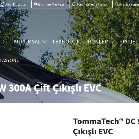
Ürün Doğrula
İndirme Merkezi
TommaTech Portal
Arama yapı
KURUMSAL
TEKNOLOJİ
ÜRÜNLER
PROJEL
STASYONU
300A Çift Çıkışlı EVC
TommaTech® DC 9
Çıkışlı EVC