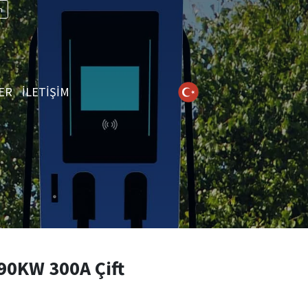
n
ER
İLETİŞİM
0KW 300A Çift