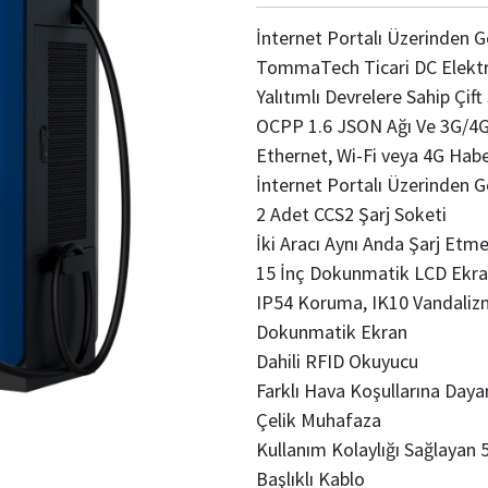
İnternet Portalı Üzerinden 
TommaTech Ticari DC Elektrik
Yalıtımlı Devrelere Sahip Çif
OCPP 1.6 JSON Ağı Ve 3G/4G
Ethernet, Wi-Fi veya 4G Hab
İnternet Portalı Üzerinden 
2 Adet CCS2 Şarj Soketi
İki Aracı Aynı Anda Şarj Etm
15 İnç Dokunmatik LCD Ekr
IP54 Koruma, IK10 Vandalizm
Dokunmatik Ekran
Dahili RFID Okuyucu
Farklı Hava Koşullarına Daya
Çelik Muhafaza
Kullanım Kolaylığı Sağlayan
Başlıklı Kablo