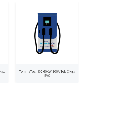
ışlı
TommaTech DC 60KW 200A Tek Çıkışlı
TommaTech DC 60K
EVC