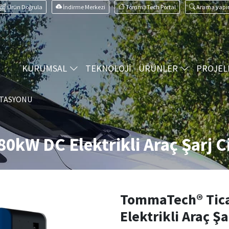
Ürün Doğrula
İndirme Merkezi
TommaTech Portal
Arama yapı
KURUMSAL
TEKNOLOJİ
ÜRÜNLER
PROJEL
STASYONU
0kW DC Elektrikli Araç Şarj C
TommaTech® Tica
Elektrikli Araç Şa