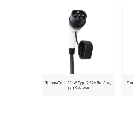
TommaTech 22kW Type2 32A 5m Araç
Tom
Şarj Kablosu