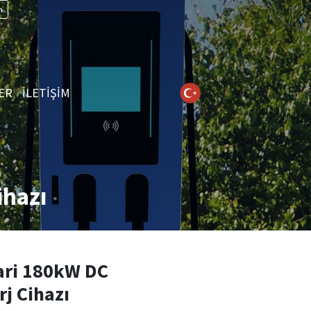
n
ER
İLETİŞİM
ihazı
ri 180kW DC
rj Cihazı