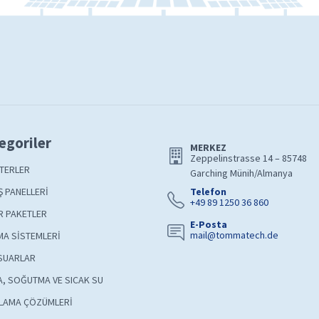
egoriler
MERKEZ
Zeppelinstrasse 14 – 85748
TERLER
Garching Münih/Almanya
 PANELLERİ
Telefon
+49 89 1250 36 860
R PAKETLER
E-Posta
mail@tommatech.de
A SİSTEMLERİ
SUARLAR
A, SOĞUTMA VE SICAK SU
LAMA ÇÖZÜMLERİ