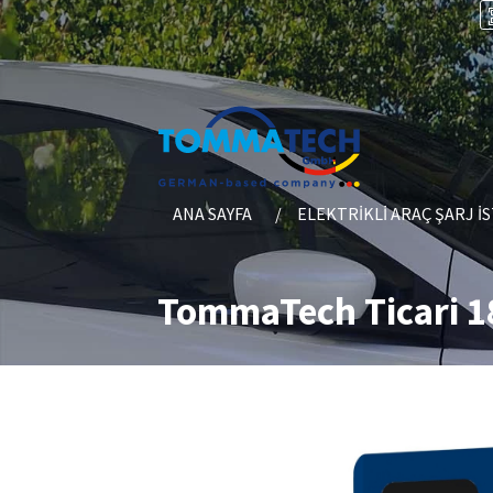
ANA SAYFA
ELEKTRIKLI ARAÇ ŞARJ İ
TommaTech Ticari 18