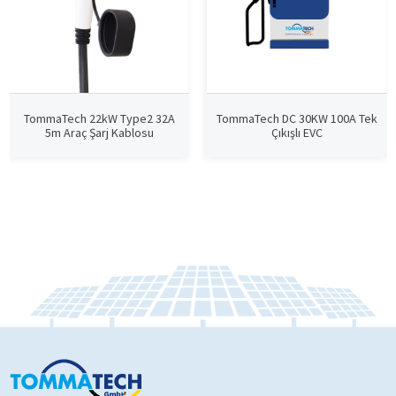
TommaTech 22kW Type2 32A
TommaTech DC 30KW 100A Tek
5m Araç Şarj Kablosu
Çıkışlı EVC