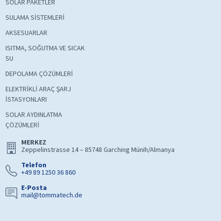
SOLAR PAKETLER
SULAMA SİSTEMLERİ
AKSESUARLAR
ISITMA, SOĞUTMA VE SICAK
SU
DEPOLAMA ÇÖZÜMLERİ
ELEKTRİKLİ ARAÇ ŞARJ
İSTASYONLARI
SOLAR AYDINLATMA
ÇÖZÜMLERİ
MERKEZ
Zeppelinstrasse 14 – 85748 Garching Münih/Almanya
Telefon
+49 89 1250 36 860
E-Posta
mail@tommatech.de