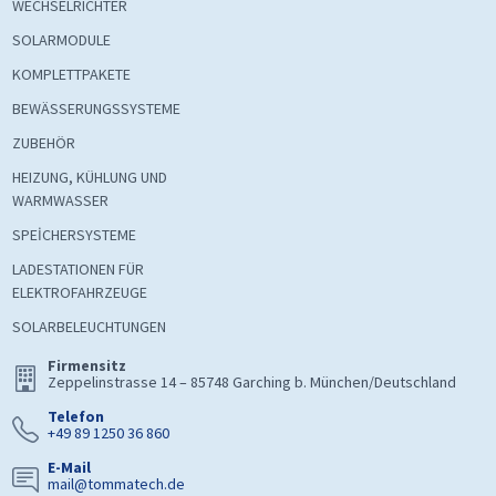
WECHSELRICHTER
SOLARMODULE
KOMPLETTPAKETE
BEWÄSSERUNGSSYSTEME
ZUBEHÖR
HEIZUNG, KÜHLUNG UND
WARMWASSER
SPEİCHERSYSTEME
LADESTATIONEN FÜR
ELEKTROFAHRZEUGE
SOLARBELEUCHTUNGEN
Firmensitz
Zeppelinstrasse 14 – 85748 Garching b. München/Deutschland
Telefon
+49 89 1250 36 860
E-Mail
mail@tommatech.de