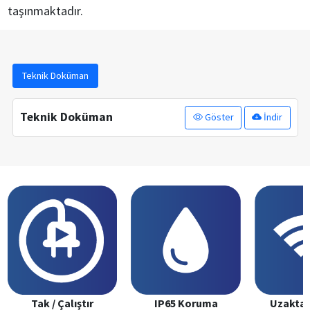
taşınmaktadır.
Teknik Doküman
Teknik Doküman
Göster
İndir
Tak / Çalıştır
IP65 Koruma
Uzaktan