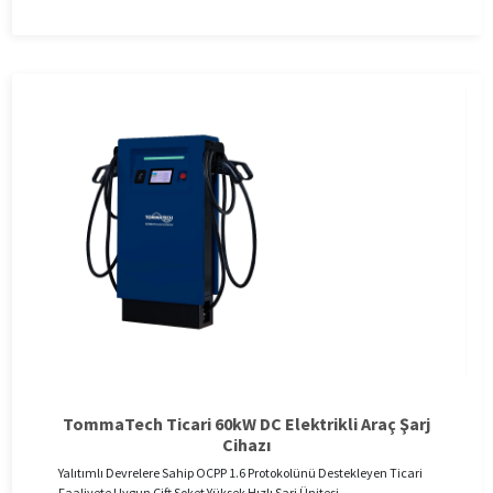
TommaTech Ticari 60kW DC Elektrikli Araç Şarj
Cihazı
Yalıtımlı Devrelere Sahip OCPP 1.6 Protokolünü Destekleyen Ticari
Faaliyete Uygun Çift Soket Yüksek Hızlı Şarj Ünitesi