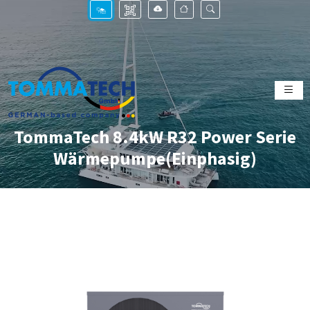
TommaTech 8.4kW R32 Power Serie
Wärmepumpe(Einphasig)