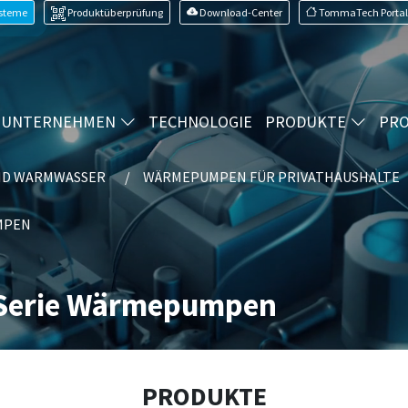
ysteme
Produktüberprüfung
Download-Center
TommaTech Portal
UNTERNEHMEN
TECHNOLOGIE
PRODUKTE
PRO
ND WARMWASSER
WÄRMEPUMPEN FÜR PRIVATHAUSHALTE
MPEN
Serie Wärmepumpen
PRODUKTE