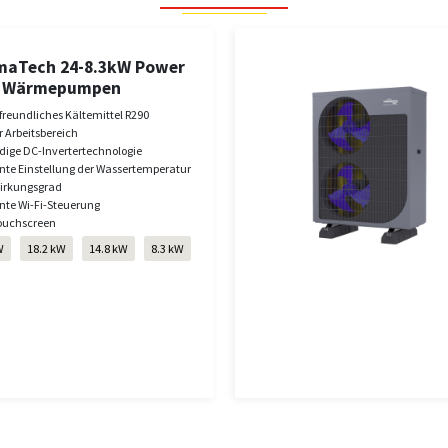
aTech 24-8.3kW Power
e Wärmepumpen
reundliches Kältemittel R290
 Arbeitsbereich
dige DC-Invertertechnologie
ente Einstellung der Wassertemperatur
irkungsgrad
ente Wi-Fi-Steuerung
Touchscreen
W
18.2 kW
14.8 kW
8.3 kW