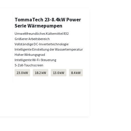
TommaTech 23-8.4kW Power
Serie Wärmepumpen
Umweltfreundliches Kältemittel R32
Größerer Arbeitsbereich
Vollständige DC-Invertertechnologie
Intelligente Einstellung der Wassertemperatur
Hoher Wirkungsgrad
Intelligente Wi-Fi-Steuerung
5-Zoll-Touchscreen
23.0 kW
18.2 kW
13.0 kW
8.4 kW