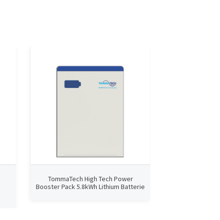
TommaTech High Tech Power
TommaTech 3kWh
Booster Pack 5.8kWh Lithium Batterie
Zub