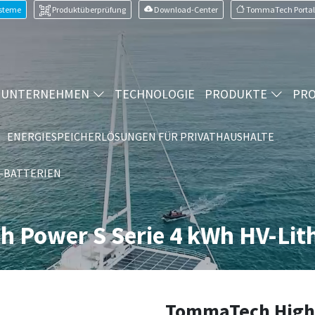
ysteme
Produktüberprüfung
Download-Center
TommaTech Portal
UNTERNEHMEN
TECHNOLOGIE
PRODUKTE
PRO
ENERGIESPEICHERLÖSUNGEN FÜR PRIVATHAUSHALTE
-BATTERIEN
 Power S Serie 4 kWh HV-Lith
TommaTech Hight