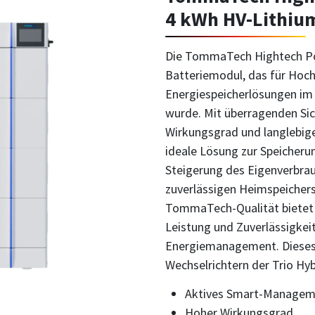
4 kWh HV-Lithium
Die TommaTech Hightech Pow
Batteriemodul, das für Hoc
Energiespeicherlösungen im 
wurde. Mit überragenden Si
Wirkungsgrad und langlebiger
ideale Lösung zur Speicherun
Steigerung des Eigenverbra
zuverlässigen Heimspeichers
TommaTech-Qualität bietet
Leistung und Zuverlässigkeit
Energiemanagement. Dieses 
Wechselrichtern der Trio Hyb
Aktives Smart-Managem
Hoher Wirkungsgrad