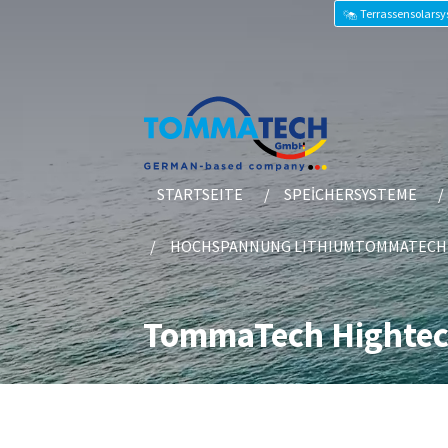
Terrassensolars
STARTSEITE
SPEİCHERSYSTEME
HOCHSPANNUNG LITHIUMTOMMATECH
TommaTech Hightech