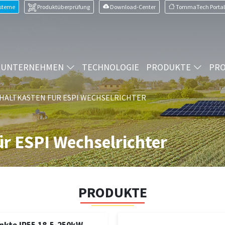
ysteme
Produktüberprüfung
Download-Center
TommaTech Portal
UNTERNEHMEN
TECHNOLOGIE
PRODUKTE
PRO
CHALTKASTEN FÜR ESPI WECHSELRICHTER
ür ESPI Wechselrichter
PRODUKTE