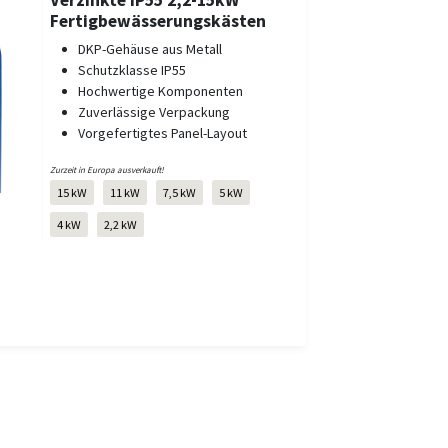
Verzinkte IP55 2,2-15kW
Fertigbewässerungskästen
DKP-Gehäuse aus Metall
Schutzklasse IP55
Hochwertige Komponenten
Zuverlässige Verpackung
Vorgefertigtes Panel-Layout
Zurzeit in Europa ausverkauft!
15 kW
11 kW
7,5 kW
5 kW
4 kW
2,2 kW