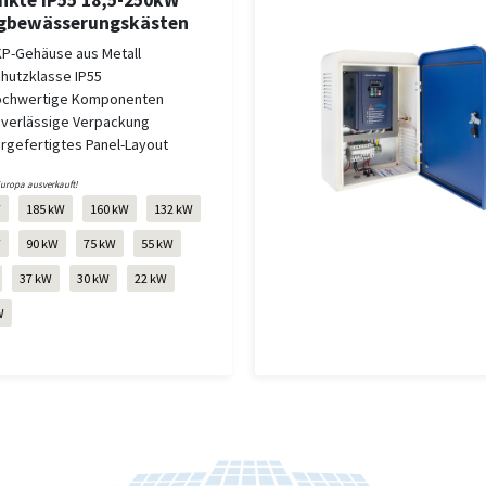
nkte IP55 18,5-250kW
igbewässerungskästen
P-Gehäuse aus Metall
hutzklasse IP55
chwertige Komponenten
verlässige Verpackung
rgefertigtes Panel-Layout
Europa ausverkauft!
W
185 kW
160 kW
132 kW
W
90 kW
75 kW
55 kW
37 kW
30 kW
22 kW
W