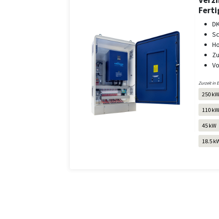
Verzi
Fert
DK
Sc
Ho
Zu
Vo
Zurzeit in 
250 k
110 k
45 kW
18.5 k