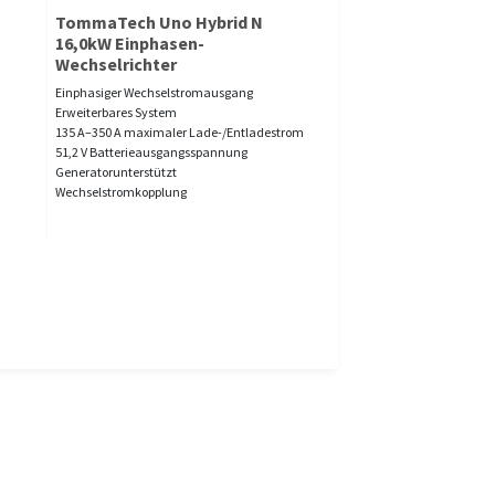
TommaTech Uno Hybrid N
16,0kW Einphasen-
Wechselrichter
Einphasiger Wechselstromausgang
Erweiterbares System
135 A–350 A maximaler Lade-/Entladestrom
51,2 V Batterieausgangsspannung
Generatorunterstützt
Wechselstromkopplung