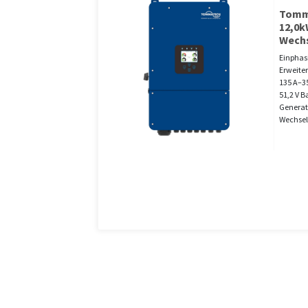
Tomm
12,0k
Wechs
Einphas
Erweite
135 A–3
51,2 V 
Generat
Wechsel