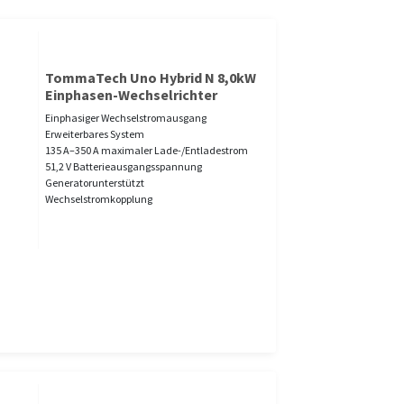
TommaTech Uno Hybrid N 8,0kW
Einphasen-Wechselrichter
Einphasiger Wechselstromausgang
Erweiterbares System
135 A–350 A maximaler Lade-/Entladestrom
51,2 V Batterieausgangsspannung
Generatorunterstützt
Wechselstromkopplung