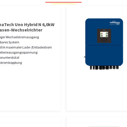
Tech Uno Hybrid N 6,0kW
asen-Wechselrichter
iger Wechselstromausgang
rbares System
50 A maximaler Lade-/Entladestrom
Batterieausgangsspannung
orunterstützt
stromkopplung