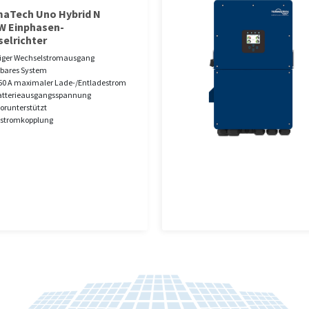
aTech Uno Hybrid N
W Einphasen-
elrichter
iger Wechselstromausgang
rbares System
50 A maximaler Lade-/Entladestrom
Batterieausgangsspannung
orunterstützt
stromkopplung