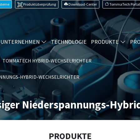
ysteme
Produktüberprüfung
Download-Center
TommaTech Portal
UNTERNEHMEN
TECHNOLOGIE
PRODUKTE
PRO
TOMMATECH HYBRID-WECHSELRICHTER
ANNUNGS-HYBRID-WECHSELRICHTER
ger Niederspannungs-Hybrid
PRODUKTE