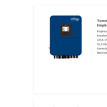
Tomma
Einph
Einphas
Erweite
135 A–3
51,2 V 
Generat
Wechsel