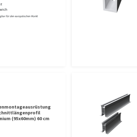
ez
wich
ügbar für den europäischen Markt
tenmontageausrüstung
chnittlängenprofil
nium (95x60mm) 60 cm