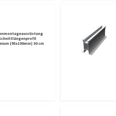
tenmontageausrüstung
Schnittlängenprofil
nium (95x100mm) 30 cm