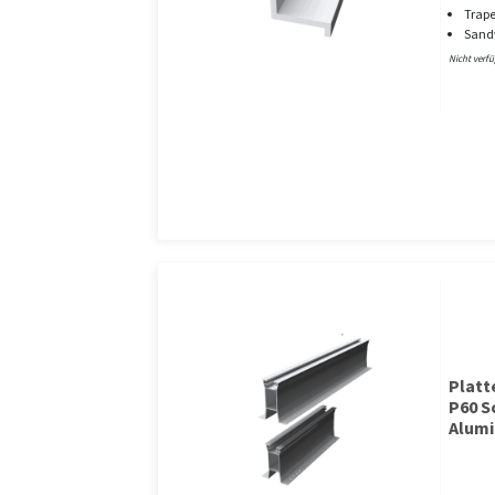
Trap
Sand
Nicht verf
Plat
P60 S
Alumi