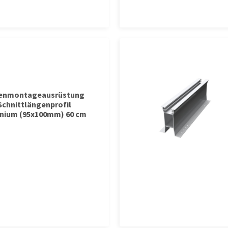
tenmontageausrüstung
Schnittlängenprofil
nium (95x100mm) 60 cm