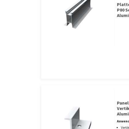
Plat
P80 S
Alumi
Pane
Vertik
Alumi
Anwend
Verti