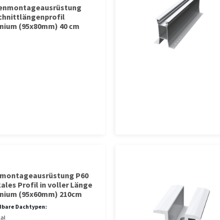
tenmontageausrüstung
chnittlängenprofil
nium (95x80mm) 40 cm
lmontageausrüstung P60
ales Profil in voller Länge
nium (95x60mm) 210cm
bare Dachtypen:
kal