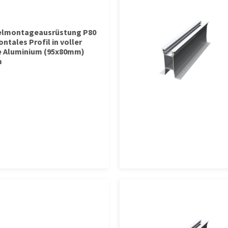
elmontageausrüstung P80
ntales Profil in voller
 Aluminium (95x80mm)
m