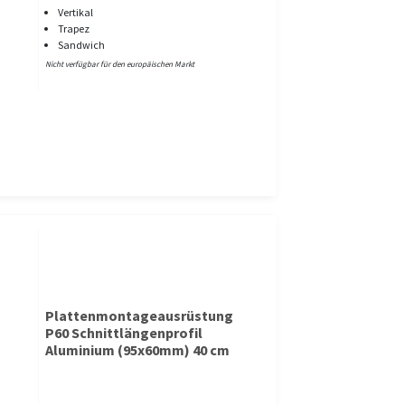
Vertikal
Trapez
Sandwich
Nicht verfügbar für den europäischen Markt
Plattenmontageausrüstung
P60 Schnittlängenprofil
Aluminium (95x60mm) 40 cm