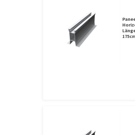
Pane
Horizo
Länge
175c