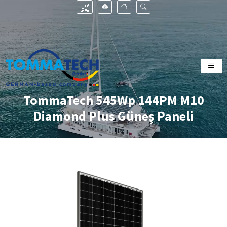
TommaTech 545Wp 144PM M10
Diamond Plus Güneş Paneli