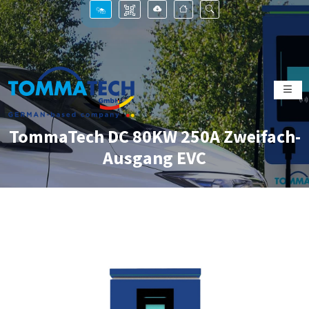
TommaTech DC 80KW 250A Zweifach-
Ausgang EVC