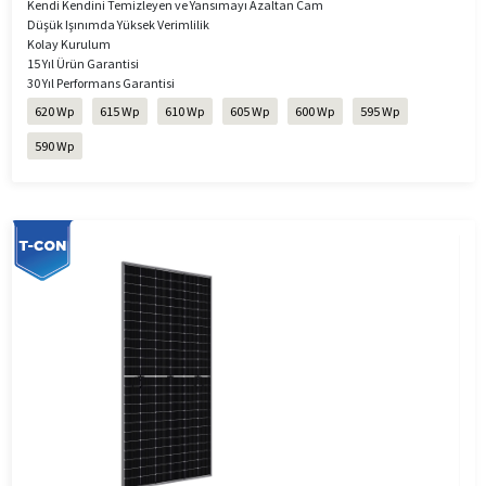
Kendi Kendini Temizleyen ve Yansımayı Azaltan Cam
Düşük Işınımda Yüksek Verimlilik
Kolay Kurulum
15 Yıl Ürün Garantisi
30 Yıl Performans Garantisi
620 Wp
615 Wp
610 Wp
605 Wp
600 Wp
595 Wp
590 Wp