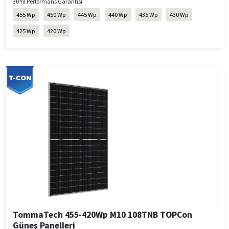
30 Yıl Performans Garantisi
455 Wp
450 Wp
445 Wp
440 Wp
435 Wp
430 Wp
425 Wp
420 Wp
TommaTech 455-420Wp M10 108TNB TOPCon
Güneş Panelleri