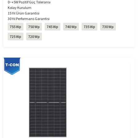
0~+5W Pozitif Güç Toleransı
Kolay Kurulum
15 Yıl Ürün Garantisi
30 Yıl Performans Garantisi
755 Wp
750 Wp
745 Wp
740 Wp
735 Wp
730 Wp
725 Wp
720 Wp