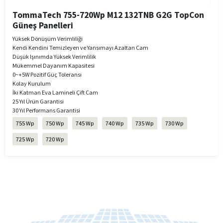
TommaTech 755-720Wp M12 132TNB G2G TopCon
Güneş Panelleri
Yüksek Dönüşüm Verimliliği
Kendi Kendini Temizleyen ve Yansımayı Azaltan Cam
Düşük Işınımda Yüksek Verimlilik
Mükemmel Dayanım Kapasitesi
0~+5W Pozitif Güç Toleransı
Kolay Kurulum
İki Katman Eva Lamineli Çift Cam
25 Yıl Ürün Garantisi
30 Yıl Performans Garantisi
755 Wp
750 Wp
745 Wp
740 Wp
735 Wp
730 Wp
725 Wp
720 Wp