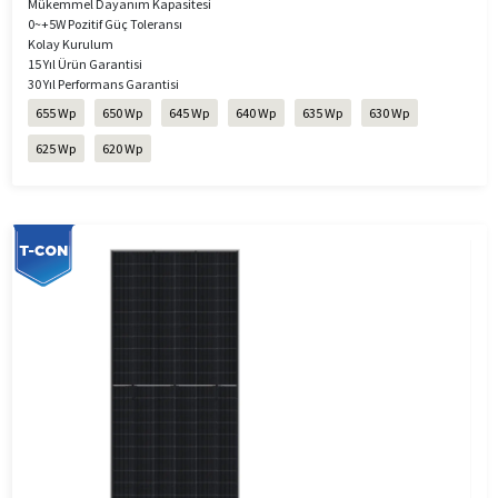
Mükemmel Dayanım Kapasitesi
0~+5W Pozitif Güç Toleransı
Kolay Kurulum
15 Yıl Ürün Garantisi
30 Yıl Performans Garantisi
655 Wp
650 Wp
645 Wp
640 Wp
635 Wp
630 Wp
625 Wp
620 Wp