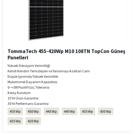
TommaTech 455-420Wp M10 108TN TopCon Güneş
Panelleri
Yüksek Dönüşüm Verimliliği
Kendi Kendini Temizleyen ve Yansımayı Azaltan Cam
Düşük Işınımda Yüksek Verimlilik
Mükemmel Dayanım Kapasitesi
0~+5W Pozitif Güç Toleransı
Kolay Kurulum
15 Yıl Ürün Garantisi
30 Yıl Performans Garantisi
455 Wp
450 Wp
445 Wp
440 Wp
435 Wp
430 Wp
425 Wp
420 Wp