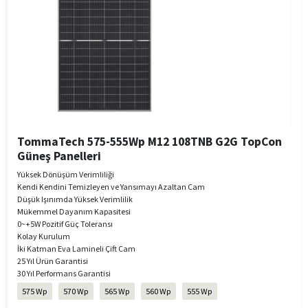
TommaTech 575-555Wp M12 108TNB G2G TopCon
Güneş Panelleri
Yüksek Dönüşüm Verimliliği
Kendi Kendini Temizleyen ve Yansımayı Azaltan Cam
Düşük Işınımda Yüksek Verimlilik
Mükemmel Dayanım Kapasitesi
0~+5W Pozitif Güç Toleransı
Kolay Kurulum
İki Katman Eva Lamineli Çift Cam
25 Yıl Ürün Garantisi
30 Yıl Performans Garantisi
575 Wp
570 Wp
565 Wp
560 Wp
555 Wp