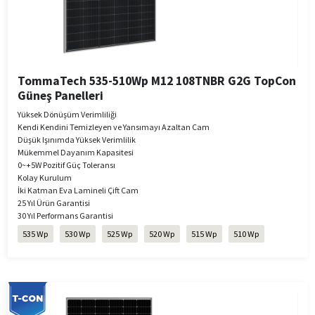
TommaTech 535-510Wp M12 108TNBR G2G TopCon
Güneş Panelleri
Yüksek Dönüşüm Verimliliği
Kendi Kendini Temizleyen ve Yansımayı Azaltan Cam
Düşük Işınımda Yüksek Verimlilik
Mükemmel Dayanım Kapasitesi
0~+5W Pozitif Güç Toleransı
Kolay Kurulum
​​​​​​​İki Katman Eva Lamineli Çift Cam
25 Yıl Ürün Garantisi
30 Yıl Performans Garantisi
535 Wp
530 Wp
525 Wp
520 Wp
515 Wp
510 Wp