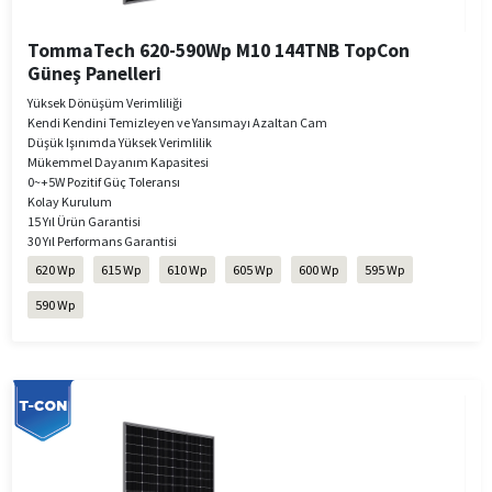
TommaTech 620-590Wp M10 144TNB TopCon
Güneş Panelleri
Yüksek Dönüşüm Verimliliği
Kendi Kendini Temizleyen ve Yansımayı Azaltan Cam
Düşük Işınımda Yüksek Verimlilik
Mükemmel Dayanım Kapasitesi
0~+5W Pozitif Güç Toleransı
Kolay Kurulum
15 Yıl Ürün Garantisi
30 Yıl Performans Garantisi
620 Wp
615 Wp
610 Wp
605 Wp
600 Wp
595 Wp
590 Wp