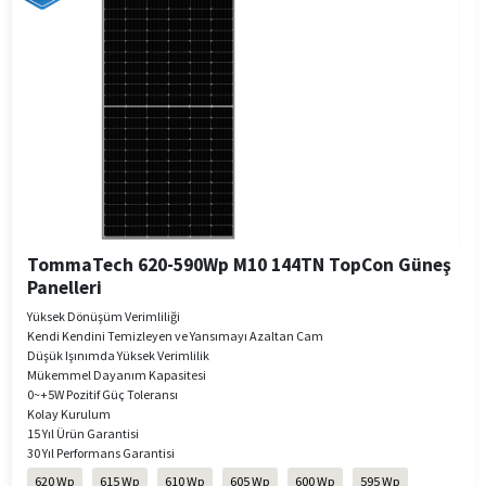
TommaTech 620-590Wp M10 144TN TopCon Güneş
Panelleri
Yüksek Dönüşüm Verimliliği
Kendi Kendini Temizleyen ve Yansımayı Azaltan Cam
Düşük Işınımda Yüksek Verimlilik
Mükemmel Dayanım Kapasitesi
0~+5W Pozitif Güç Toleransı
Kolay Kurulum
15 Yıl Ürün Garantisi
30 Yıl Performans Garantisi
620 Wp
615 Wp
610 Wp
605 Wp
600 Wp
595 Wp