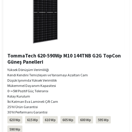
TommaTech 620-590Wp M10 144TNB G2G TopCon
Güneş Panelleri
Yüksek Dönüşüm Verimliliği
Kendi Kendini Temizleyen ve Yansımayı Azaltan Cam
Düşük Işınımda Yüksek Verimlilik
Mükemmel Dayanım Kapasitesi
0~+5W Pozitif Güç Toleransı
Kolay Kurulum
​​​​​​​İki Katman Eva Lamineli Çift Cam
25 Yıl Ürün Garantisi
30 Yıl Performans Garantisi
620 Wp
615 Wp
610 Wp
605 Wp
600 Wp
595 Wp
590 Wp