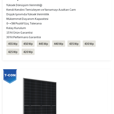
Yüksek Dönüşüm Verimliliği
Kendi Kendini Temizleyen ve Yansımayı Azaltan Cam
Düşük Işınımda Yüksek Verimlilik
Mükemmel Dayanım Kapasitesi
0~+5W Pozitif Güç Toleransı
Kolay Kurulum
15 Yıl Ürün Garantisi
30 Yıl Performans Garantisi
455 Wp
450 Wp
445 Wp
440 Wp
435 Wp
430 Wp
425 Wp
420 Wp