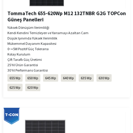
TommaTech 655-620Wp M12 132TNBR G2G TOPCon
Güneş Panelleri
Yüksek Dönüşüm Verimliliği
Kendi Kendini Temizleyen ve Yansımayı Azaltan Cam
Düşük Işınımda Yüksek Verimlilik
Mükemmel Dayanım Kapasitesi
0~+5W Pozitif Güç Toleransı
Kolay Kurulum
Çift Taraflı Güç Üretimi
25 Yıl Ürün Garantisi
30 Yıl Performans Garantisi
655 Wp
650 Wp
645 Wp
640 Wp
635 Wp
630 Wp
625 Wp
620 Wp