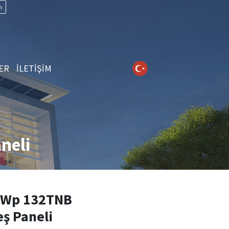
n
ER
İLETİŞİM
neli
0Wp 132TNB
ş Paneli