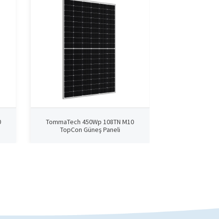
0
TommaTech 450Wp 108TN M10
TommaTech 4
TopCon Güneş Paneli
TopCon G