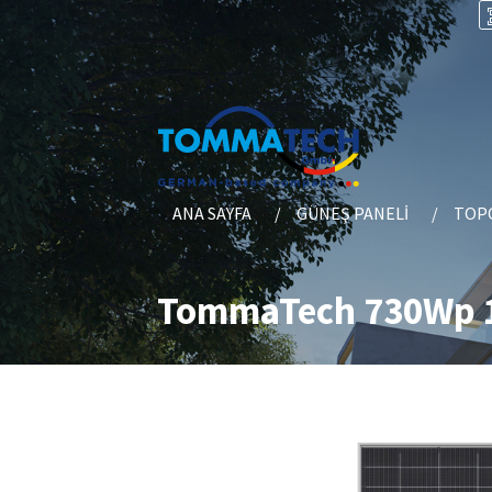
ANA SAYFA
GÜNEŞ PANELI
TOPC
TommaTech 730Wp 1