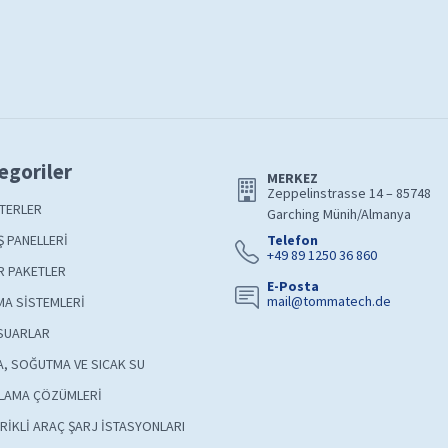
egoriler
MERKEZ
Zeppelinstrasse 14 – 85748
TERLER
Garching Münih/Almanya
 PANELLERİ
Telefon
+49 89 1250 36 860
R PAKETLER
E-Posta
mail@tommatech.de
A SİSTEMLERİ
SUARLAR
A, SOĞUTMA VE SICAK SU
LAMA ÇÖZÜMLERİ
RİKLİ ARAÇ ŞARJ İSTASYONLARI