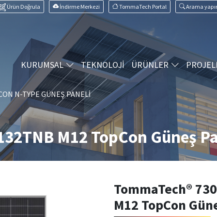
Ürün Doğrula
İndirme Merkezi
TommaTech Portal
Arama yapı
KURUMSAL
TEKNOLOJİ
ÜRÜNLER
PROJEL
ON N-TYPE GÜNEŞ PANELI
32TNB M12 TopCon Güneş Pa
TommaTech® 73
M12 TopCon Güne