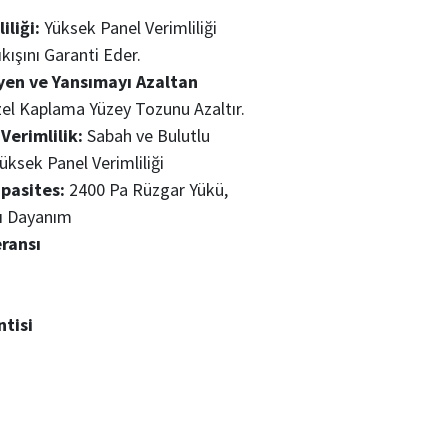
iliği:
Yüksek Panel Verimliliği
ışını Garanti Eder.
yen ve Yansımayı Azaltan
l Kaplama Yüzey Tozunu Azaltır.
Verimlilik:
Sabah ve Bulutlu
üksek Panel Verimliliği
asites:
2400 Pa Rüzgar Yükü,
ı Dayanım
ransı
ntisi