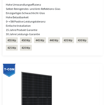
Hohe Umwandlungseffizienz
Selbst-Reinigendes- und Anti-Reflektions-Glas
Einzigartiges Schwachlicht-Glas
Hohe Belastbarkeit
0~+5W Positive Leistungstoleranz
Einfache Installation
15 Jahre Produkt Garantie
30 Jahre Leistungs-Garantie
455 Wp
450 Wp
445 Wp
440 Wp
435 Wp
430 Wp
425 Wp
420 Wp