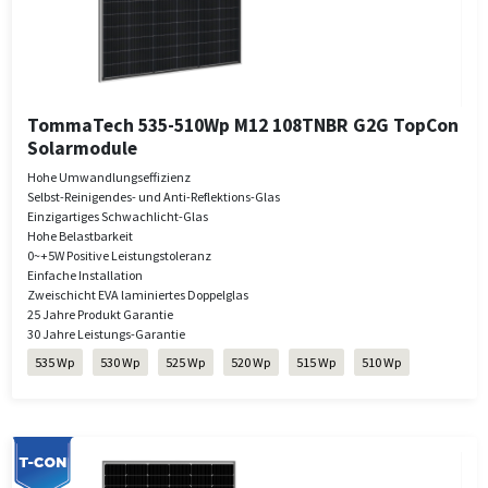
TommaTech 535-510Wp M12 108TNBR G2G TopCon
Solarmodule
Hohe Umwandlungseffizienz
Selbst-Reinigendes- und Anti-Reflektions-Glas
Einzigartiges Schwachlicht-Glas
Hohe Belastbarkeit
0~+5W Positive Leistungstoleranz
Einfache Installation
Zweischicht EVA laminiertes Doppelglas
25 Jahre Produkt Garantie
30 Jahre Leistungs-Garantie
535 Wp
530 Wp
525 Wp
520 Wp
515 Wp
510 Wp