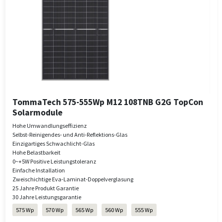
TommaTech 575-555Wp M12 108TNB G2G TopCon
Solarmodule
Hohe Umwandlungseffizienz
Selbst-Reinigendes- und Anti-Reflektions-Glas
Einzigartiges Schwachlicht-Glas
Hohe Belastbarkeit
0~+5W Positive Leistungstoleranz
Einfache Installation
Zweischichtige Eva-Laminat-Doppelverglasung
25 Jahre Produkt Garantie
30 Jahre Leistungsgarantie
575 Wp
570 Wp
565 Wp
560 Wp
555 Wp