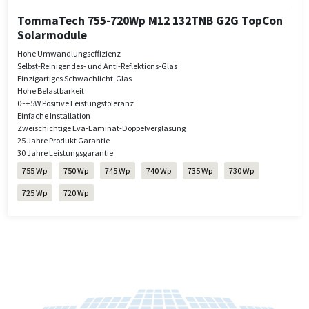
TommaTech 755-720Wp M12 132TNB G2G TopCon
Solarmodule
Hohe Umwandlungseffizienz
Selbst-Reinigendes- und Anti-Reflektions-Glas
Einzigartiges Schwachlicht-Glas
Hohe Belastbarkeit
0~+5W Positive Leistungstoleranz
Einfache Installation
Zweischichtige Eva-Laminat-Doppelverglasung
25 Jahre Produkt Garantie
30 Jahre Leistungsgarantie
755 Wp
750 Wp
745 Wp
740 Wp
735 Wp
730 Wp
725 Wp
720 Wp