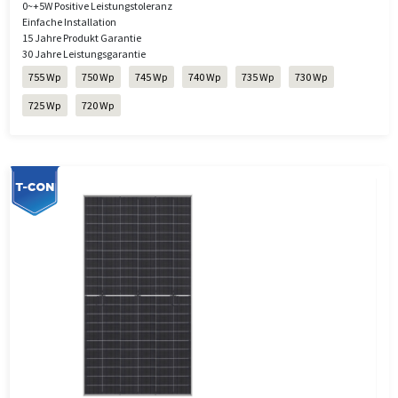
0~+5W Positive Leistungstoleranz
Einfache Installation
15 Jahre Produkt Garantie
30 Jahre Leistungsgarantie
755 Wp
750 Wp
745 Wp
740 Wp
735 Wp
730 Wp
725 Wp
720 Wp