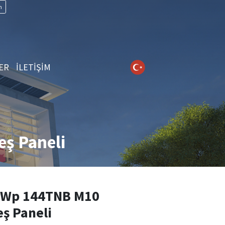
n
ER
İLETİŞİM
ş Paneli
Wp 144TNB M10
ş Paneli