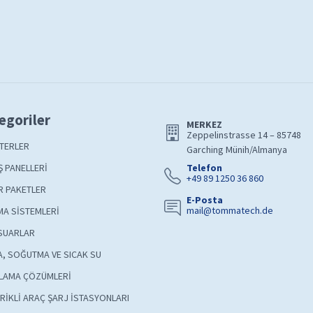
egoriler
MERKEZ
Zeppelinstrasse 14 – 85748
TERLER
Garching Münih/Almanya
 PANELLERİ
Telefon
+49 89 1250 36 860
R PAKETLER
E-Posta
mail@tommatech.de
A SİSTEMLERİ
SUARLAR
A, SOĞUTMA VE SICAK SU
LAMA ÇÖZÜMLERİ
RİKLİ ARAÇ ŞARJ İSTASYONLARI