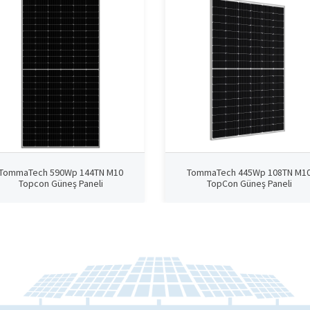
TommaTech 590Wp 144TN M10
TommaTech 445Wp 108TN M1
Topcon Güneş Paneli
TopCon Güneş Paneli