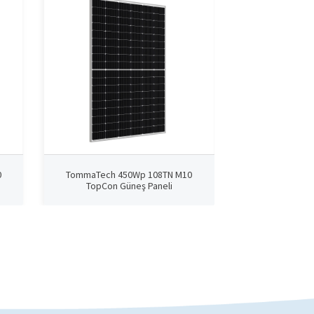
0
TommaTech 450Wp 108TN M10
TommaTech 4
TopCon Güneş Paneli
TopCon G