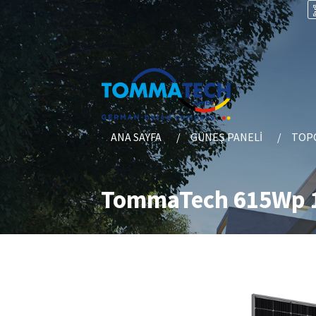
ANA SAYFA
GÜNEŞ PANELI
TOPC
TommaTech 615Wp 1