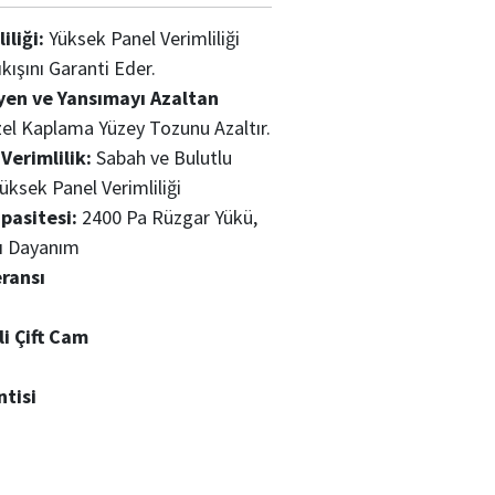
liği:
Yüksek Panel Verimliliği
ışını Garanti Eder.
yen ve Yansımayı Azaltan
l Kaplama Yüzey Tozunu Azaltır.
Verimlilik:
Sabah ve Bulutlu
üksek Panel Verimliliği
asitesi:
2400 Pa Rüzgar Yükü,
ı Dayanım
ransı
i Çift Cam
ntisi