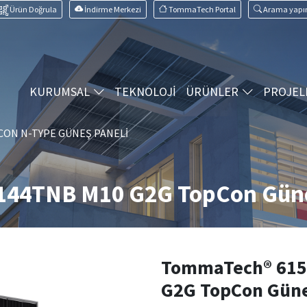
Ürün Doğrula
İndirme Merkezi
TommaTech Portal
Arama yapı
KURUMSAL
TEKNOLOJİ
ÜRÜNLER
PROJEL
ON N-TYPE GÜNEŞ PANELI
44TNB M10 G2G TopCon Güne
TommaTech® 615
G2G TopCon Güne