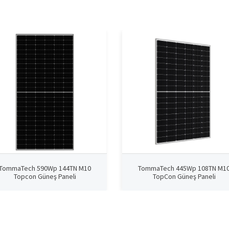
TommaTech 590Wp 144TN M10
TommaTech 445Wp 108TN M1
Topcon Güneş Paneli
TopCon Güneş Paneli