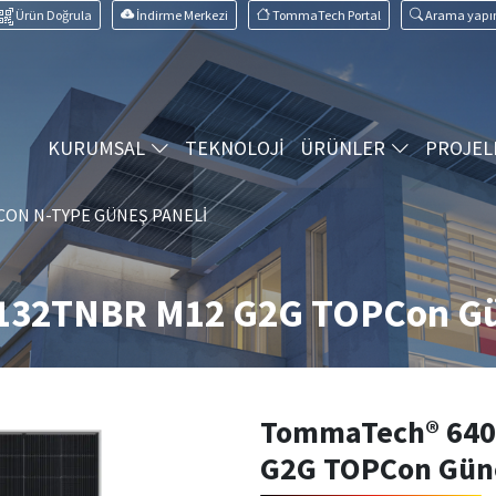
Ürün Doğrula
İndirme Merkezi
TommaTech Portal
Arama yapı
KURUMSAL
TEKNOLOJİ
ÜRÜNLER
PROJEL
ON N-TYPE GÜNEŞ PANELI
32TNBR M12 G2G TOPCon Gün
TommaTech® 64
G2G TOPCon Güne