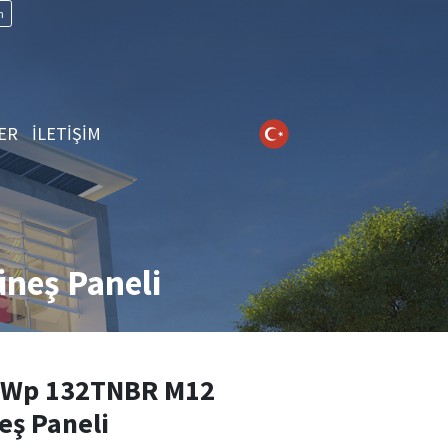
n
ER
İLETİŞİM
eş Paneli
0Wp 132TNBR M12
ş Paneli