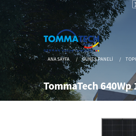
ANA SAYFA
GÜNEŞ PANELI
TOPC
TommaTech 640Wp 1