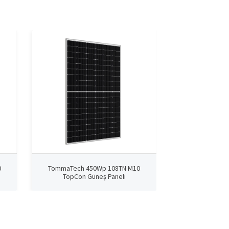
0
TommaTech 450Wp 108TN M10
TommaTech 4
TopCon Güneş Paneli
TopCon G