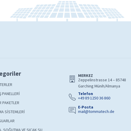
egoriler
MERKEZ
Zeppelinstrasse 14 – 85748
TERLER
Garching Münih/Almanya
 PANELLERİ
Telefon
+49 89 1250 36 860
R PAKETLER
E-Posta
mail@tommatech.de
A SİSTEMLERİ
SUARLAR
A, SOĞUTMA VE SICAK SU