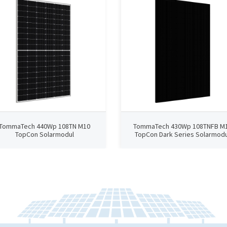
TommaTech 440Wp 108TN M10
TommaTech 430Wp 108TNFB M
TopCon Solarmodul
TopCon Dark Series Solarmodu