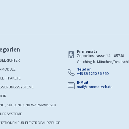
egorien
Firmensitz
Zeppelinstrasse 14 – 85748
SELRICHTER
Garching b. München/Deutsch
RMODULE
Telefon
+49 89 1250 36 860
LETTPAKETE
E-Mail
mail@tommatech.de
SSERUNGSSYSTEME
HÖR
UNG, KÜHLUNG UND WARMWASSER
CHERSYSTEME
STATIONEN FÜR ELEKTROFAHRZEUGE