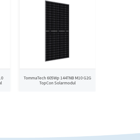
10
TommaTech 605Wp 144TNB M10 G2G
TommaTech 5
l
TopCon Solarmodul
Topcon 