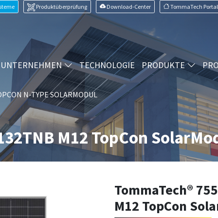
ysteme
Produktüberprüfung
Download-Center
TommaTech Portal
UNTERNEHMEN
TECHNOLOGIE
PRODUKTE
PRO
OPCON N-TYPE SOLARMODUL
132TNB M12 TopCon SolarMo
TommaTech® 75
M12 TopCon Sola