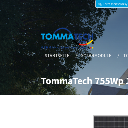
Terrassensolars
STARTSEITE
SOLARMODULE
T
TommaTech 755Wp 