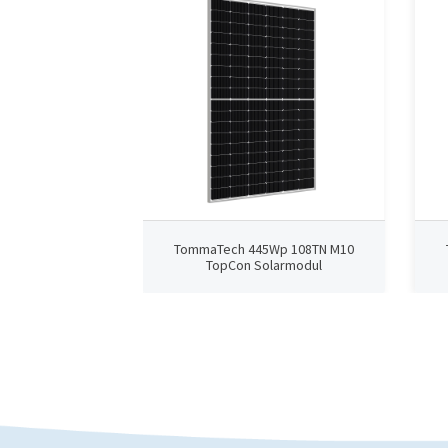
TommaTech 445Wp 108TN M10
TopCon Solarmodul