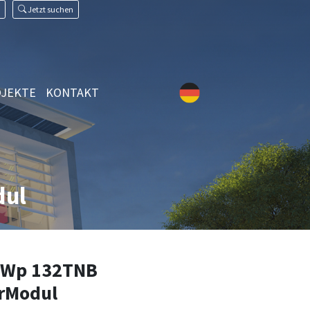
Jetzt suchen
JEKTE
KONTAKT
dul
5Wp 132TNB
rModul